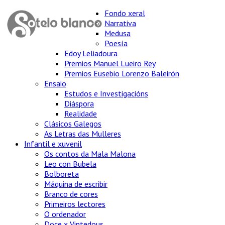
Fondo xeral
Narrativa
Medusa
Poesía
Edoy Leliadoura
Premios Manuel Lueiro Rey
Premios Eusebio Lorenzo Baleirón
Ensaio
Estudos e Investigacións
Diáspora
Realidade
Clásicos Galegos
As Letras das Mulleres
Infantil e xuvenil
Os contos da Mala Malona
Leo con Bubela
Bolboreta
Máquina de escribir
Branco de cores
Primeiros lectores
O ordenador
Doce x Vintedous