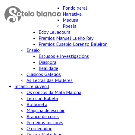
Fondo xeral
Narrativa
Medusa
Poesía
Edoy Leliadoura
Premios Manuel Lueiro Rey
Premios Eusebio Lorenzo Baleirón
Ensaio
Estudos e Investigacións
Diáspora
Realidade
Clásicos Galegos
As Letras das Mulleres
Infantil e xuvenil
Os contos da Mala Malona
Leo con Bubela
Bolboreta
Máquina de escribir
Branco de cores
Primeiros lectores
O ordenador
Doce x Vintedous