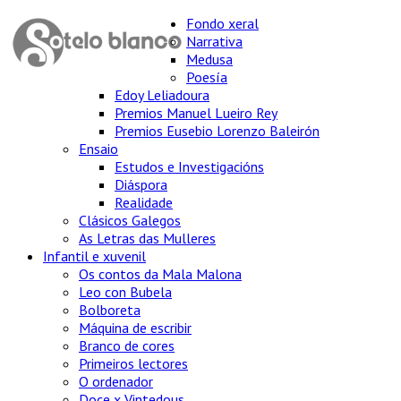
Fondo xeral
Narrativa
Medusa
Poesía
Edoy Leliadoura
Premios Manuel Lueiro Rey
Premios Eusebio Lorenzo Baleirón
Ensaio
Estudos e Investigacións
Diáspora
Realidade
Clásicos Galegos
As Letras das Mulleres
Infantil e xuvenil
Os contos da Mala Malona
Leo con Bubela
Bolboreta
Máquina de escribir
Branco de cores
Primeiros lectores
O ordenador
Doce x Vintedous