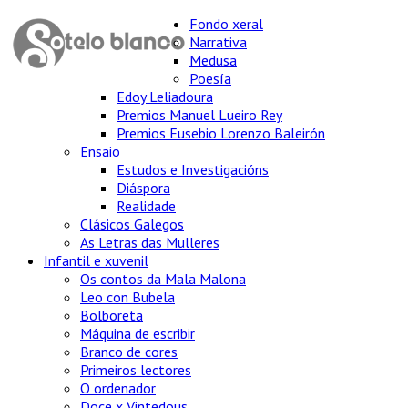
Fondo xeral
Narrativa
Medusa
Poesía
Edoy Leliadoura
Premios Manuel Lueiro Rey
Premios Eusebio Lorenzo Baleirón
Ensaio
Estudos e Investigacións
Diáspora
Realidade
Clásicos Galegos
As Letras das Mulleres
Infantil e xuvenil
Os contos da Mala Malona
Leo con Bubela
Bolboreta
Máquina de escribir
Branco de cores
Primeiros lectores
O ordenador
Doce x Vintedous