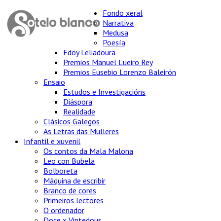
Fondo xeral
Narrativa
Medusa
Poesía
Edoy Leliadoura
Premios Manuel Lueiro Rey
Premios Eusebio Lorenzo Baleirón
Ensaio
Estudos e Investigacións
Diáspora
Realidade
Clásicos Galegos
As Letras das Mulleres
Infantil e xuvenil
Os contos da Mala Malona
Leo con Bubela
Bolboreta
Máquina de escribir
Branco de cores
Primeiros lectores
O ordenador
Doce x Vintedous