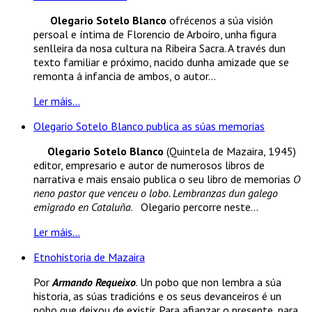
Olegario Sotelo Blanco
ofrécenos a súa visión
persoal e íntima de Florencio de Arboiro, unha figura
senlleira da nosa cultura na Ribeira Sacra. A través dun
texto familiar e próximo, nacido dunha amizade que se
remonta á infancia de ambos, o autor...
Ler máis...
Olegario Sotelo Blanco publica as súas memorias
Olegario Sotelo Blanco
(Quintela de Mazaira, 1945)
editor, empresario e autor de numerosos libros de
narrativa e mais ensaio publica o seu libro de memorias
O
neno pastor que venceu o lobo. Lembranzas dun galego
emigrado en Cataluña
. Olegario percorre neste...
Ler máis...
Etnohistoria de Mazaira
Por
Armando Requeixo
. Un pobo que non lembra a súa
historia, as súas tradicións e os seus devanceiros é un
pobo que deixou de existir. Para afianzar o presente, para