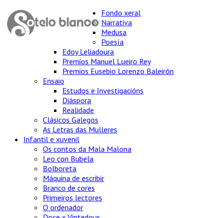
Fondo xeral
Narrativa
Medusa
Poesía
Edoy Leliadoura
Premios Manuel Lueiro Rey
Premios Eusebio Lorenzo Baleirón
Ensaio
Estudos e Investigacións
Diáspora
Realidade
Clásicos Galegos
As Letras das Mulleres
Infantil e xuvenil
Os contos da Mala Malona
Leo con Bubela
Bolboreta
Máquina de escribir
Branco de cores
Primeiros lectores
O ordenador
Doce x Vintedous