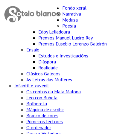
Fondo xeral
Narrativa
Medusa
Poesía
Edoy Leliadoura
Premios Manuel Lueiro Rey
Premios Eusebio Lorenzo Baleirón
Ensaio
Estudos e Investigacións
Diáspora
Realidade
Clásicos Galegos
As Letras das Mulleres
Infantil e xuvenil
Os contos da Mala Malona
Leo con Bubela
Bolboreta
Máquina de escribir
Branco de cores
Primeiros lectores
O ordenador
Doce x Vintedous