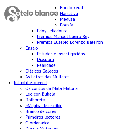
Fondo xeral
Narrativa
Medusa
Poesía
Edoy Leliadoura
Premios Manuel Lueiro Rey
Premios Eusebio Lorenzo Baleirón
Ensaio
Estudos e Investigacións
Diáspora
Realidade
Clásicos Galegos
As Letras das Mulleres
Infantil e xuvenil
Os contos da Mala Malona
Leo con Bubela
Bolboreta
Máquina de escribir
Branco de cores
Primeiros lectores
O ordenador
Doce x Vintedous