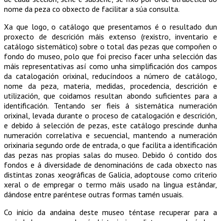
nome da peza co obxecto de facilitar a súa consulta.
Xa que logo, o catálogo que presentamos é o resultado dun
proxecto de descrición máis extenso (rexistro, inventario e
catálogo sistemático) sobre o total das pezas que compoñen o
fondo do museo, polo que foi preciso facer unha selección das
máis representativas así como unha simplificación dos campos
da catalogación orixinal, reducíndoos a número de catálogo,
nome da peza, materia, medidas, procedencia, descrición e
utilización, que coidamos resultan abondo suficientes para a
identificación. Tentando ser fieis á sistemática numeración
orixinal, levada durante o proceso de catalogación e descrición,
e debido á selección de pezas, este catálogo prescinde dunha
numeración correlativa e secuencial, mantendo a numeración
orixinaria segundo orde de entrada, o que facilita a identificación
das pezas nas propias salas do museo. Debido ó contido dos
fondos e á diversidade de denominacións de cada obxecto nas
distintas zonas xeográficas de Galicia, adoptouse como criterio
xeral o de empregar o termo máis usado na lingua estándar,
dándose entre paréntese outras formas tamén usuais.
Co inicio da andaina deste museo téntase recuperar para a