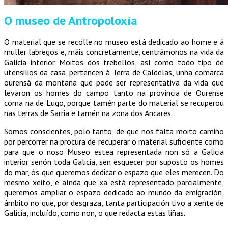
O museo de Antropoloxía
O material que se recolle no museo está dedicado ao home e á
muller labregos e, máis concretamente, centrámonos na vida da
Galicia interior. Moitos dos trebellos, así como todo tipo de
utensilios da casa, pertencen á Terra de Caldelas, unha comarca
ourensá da montaña que pode ser representativa da vida que
levaron os homes do campo tanto na provincia de Ourense
coma na de Lugo, porque tamén parte do material se recuperou
nas terras de Sarria e tamén na zona dos Ancares.
Somos conscientes, polo tanto, de que nos falta moito camiño
por percorrer na procura de recuperar o material suficiente como
para que o noso Museo estea representada non só a Galicia
interior senón toda Galicia, sen esquecer por suposto os homes
do mar, ós que queremos dedicar o espazo que eles merecen. Do
mesmo xeito, e aínda que xa está representado parcialmente,
queremos ampliar o espazo dedicado ao mundo da emigración,
ámbito no que, por desgraza, tanta participación tivo a xente de
Galicia, incluído, como non, o que redacta estas liñas.