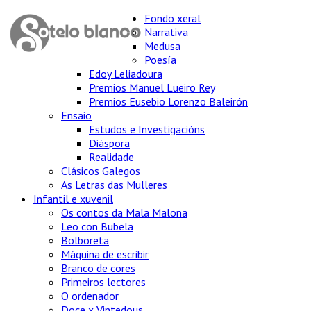
Fondo xeral
Narrativa
Medusa
Poesía
Edoy Leliadoura
Premios Manuel Lueiro Rey
Premios Eusebio Lorenzo Baleirón
Ensaio
Estudos e Investigacións
Diáspora
Realidade
Clásicos Galegos
As Letras das Mulleres
Infantil e xuvenil
Os contos da Mala Malona
Leo con Bubela
Bolboreta
Máquina de escribir
Branco de cores
Primeiros lectores
O ordenador
Doce x Vintedous