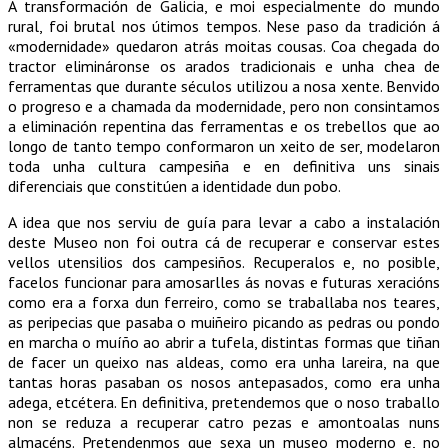
A transformación de Galicia, e moi especialmente do mundo
rural, foi brutal nos útimos tempos. Nese paso da tradición á
«modernidade» quedaron atrás moitas cousas. Coa chegada do
tractor elimináronse os arados tradicionais e unha chea de
ferramentas que durante séculos utilizou a nosa xente. Benvido
o progreso e a chamada da modernidade, pero non consintamos
a eliminación repentina das ferramentas e os trebellos que ao
longo de tanto tempo conformaron un xeito de ser, modelaron
toda unha cultura campesiña e en definitiva uns sinais
diferenciais que constitúen a identidade dun pobo.
A idea que nos serviu de guía para levar a cabo a instalación
deste Museo non foi outra cá de recuperar e conservar estes
vellos utensilios dos campesiños. Recuperalos e, no posible,
facelos funcionar para amosarlles ás novas e futuras xeracións
como era a forxa dun ferreiro, como se traballaba nos teares,
as peripecias que pasaba o muiñeiro picando as pedras ou pondo
en marcha o muíño ao abrir a tufela, distintas formas que tiñan
de facer un queixo nas aldeas, como era unha lareira, na que
tantas horas pasaban os nosos antepasados, como era unha
adega, etcétera. En definitiva, pretendemos que o noso traballo
non se reduza a recuperar catro pezas e amontoalas nuns
almacéns. Pretendenmos que sexa un museo moderno e, no