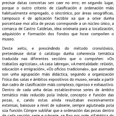
precisar datas concretas sen caer no erro; en segundo lugar,
porque o outro criterio de clasificación e ordenación máis
habitualmente empregado, o sincrónico, por áreas xeográficas,
tampouco é de aplicación factible xa que a orixe dunha
porcentaxe moi alta de pezas corresponde a un núcleo único, a
comarca de Castro Caldelas, idea orixinaria para a localización,
adquisición e formación dos fondos que hoxe compoñen o
museo.
Deste xeito, e prescindindo do método cronolóxico,
pretendeuse dotar ó catálogo dunha coherencia temática
traducida nas diferentes seccións que o compoñen: «Os
traballos agrícolas», «A casa labrega», «A mentalidade: relixión,
educación e emigración», «Os oficios tradicionais», que asemade
son unha agrupación máis didáctica, seguindo a organización
física das salas e ámbitos expositivos do museo, xerada a partir
dun cadro de clasificación máis complexo, rigoroso e exhaustivo.
Dentro de cada unha delas establecéronse series de ámbito
temático máis reducido pola índole, concepto e función das
pezas, e, cando estas aínda resultaban excesivamente
extensas, baixouse a nivel de subserie, sempre aglutinada pola
súa función. Cómpre subliñar que a ordenación das pezas dentro
de cada sección, serie e subserie, se fixo por orde alfabética do